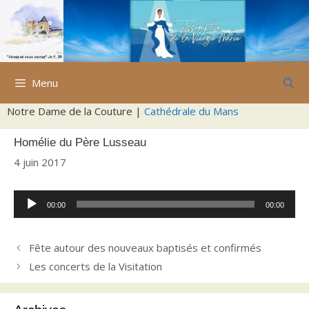
Aller
au
contenu
Menu
Notre Dame de la Couture |
Cathédrale du Mans
Homélie du Père Lusseau
4 juin 2017
Lecteur
00:00
00:00
audio
Fête autour des nouveaux baptisés et confirmés
Les concerts de la Visitation