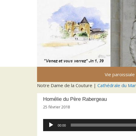
Aller
au
contenu
Vie paroissiale
Notre Dame de la Couture |
Cathédrale du Ma
Homélie du Père Rabergeau
25 février 2018
Lecteur
00:00
audio