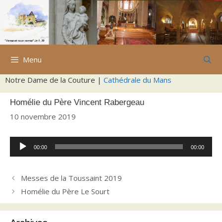
Aller
au
contenu
Menu
Notre Dame de la Couture |
Cathédrale du Mans
Homélie du Père Vincent Rabergeau
10 novembre 2019
Lecteur
00:00
00:00
audio
Messes de la Toussaint 2019
Homélie du Père Le Sourt