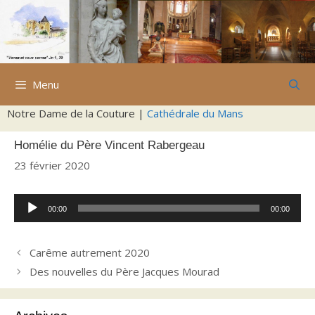
Aller
au
contenu
Menu
Notre Dame de la Couture |
Cathédrale du Mans
Homélie du Père Vincent Rabergeau
23 février 2020
Lecteur
00:00
00:00
audio
Carême autrement 2020
Des nouvelles du Père Jacques Mourad