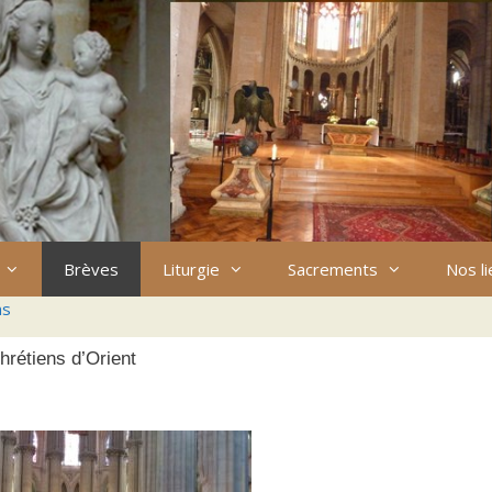
Brèves
Liturgie
Sacrements
Nos l
ns
hrétiens d’Orient