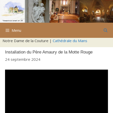
Aller
au
contenu
Menu
Notre Dame de la Couture |
Cathédrale du Mans
Installation du Père Amaury de la Motte Rouge
24 septembre 2024