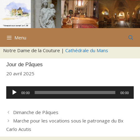
Aller
au
contenu
Menu
Notre Dame de la Couture |
Cathédrale du Mans
Jour de Pâques
20 avril 2025
Lecteur
00:00
00:00
audio
Dimanche de Pâques
Marche pour les vocations sous le patronage du Bx
Carlo Acutis