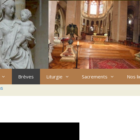
Brèves
Liturgie
Sacrements
Nos l
ns