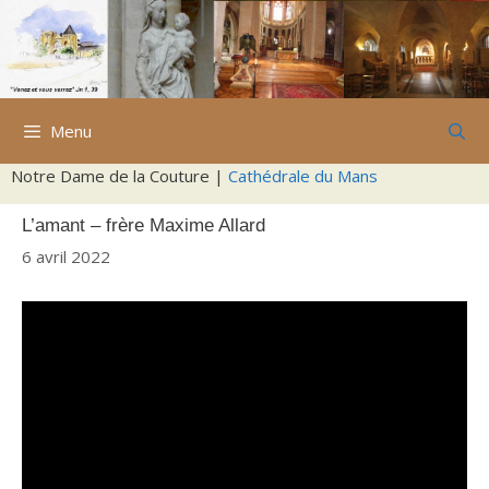
Aller
au
contenu
Menu
Notre Dame de la Couture |
Cathédrale du Mans
L’amant – frère Maxime Allard
6 avril 2022