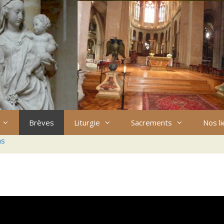
Brèves
Liturgie
Sacrements
Nos l
ns