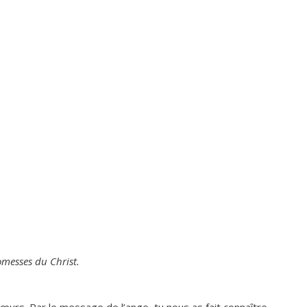
omesses du Christ.
œurs. Par le message de l’ange, tu nous as fait connaître