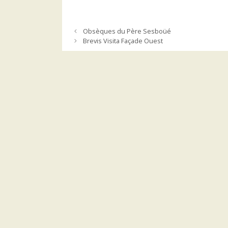
Obsèques du Père Sesboüé
Brevis Visita Façade Ouest