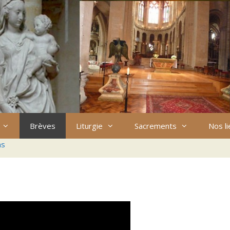
Brèves
Liturgie
Sacrements
Nos l
ns