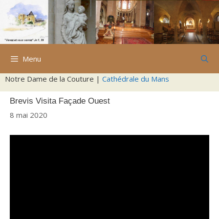
Aller
au
contenu
Menu
Notre Dame de la Couture |
Cathédrale du Mans
Brevis Visita Façade Ouest
8 mai 2020