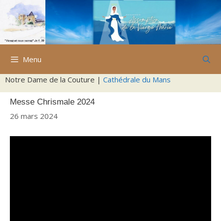
Aller
au
contenu
Menu
Notre Dame de la Couture |
Cathédrale du Mans
Messe Chrismale 2024
26 mars 2024