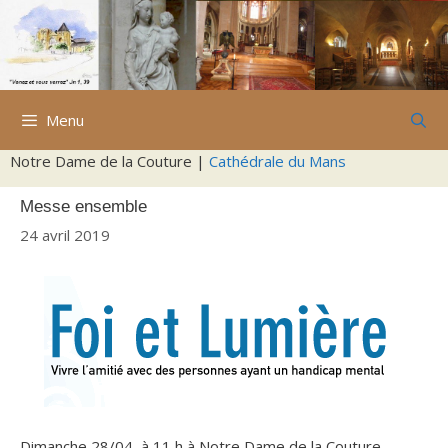
Aller
au
contenu
Menu
Notre Dame de la Couture |
Cathédrale du Mans
Messe ensemble
24 avril 2019
Dimanche 28/04, à 11 h à Notre Dame de la Couture,