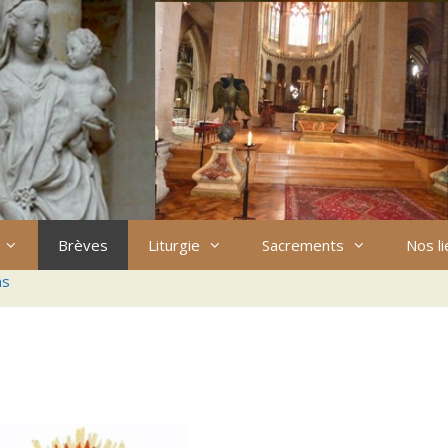
Brèves
Liturgie
Sacrements
Nos l
ns