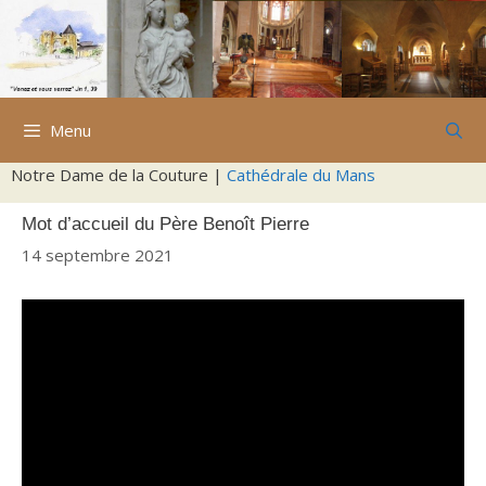
Aller
au
contenu
Menu
Notre Dame de la Couture |
Cathédrale du Mans
Mot d’accueil du Père Benoît Pierre
14 septembre 2021