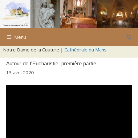
Aller
au
contenu
Menu
Notre Dame de la Couture |
Cathédrale du Mans
Autour de l’Eucharistie, première partie
13 avril 2020