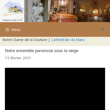
Aller
au
contenu
Menu
Notre Dame de la Couture |
Cathédrale du Mans
Notre ensemble paroissial sous la neige
15 février 2021