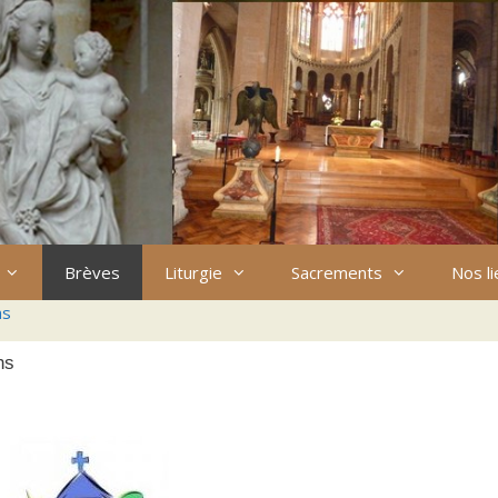
Brèves
Liturgie
Sacrements
Nos l
ns
ns