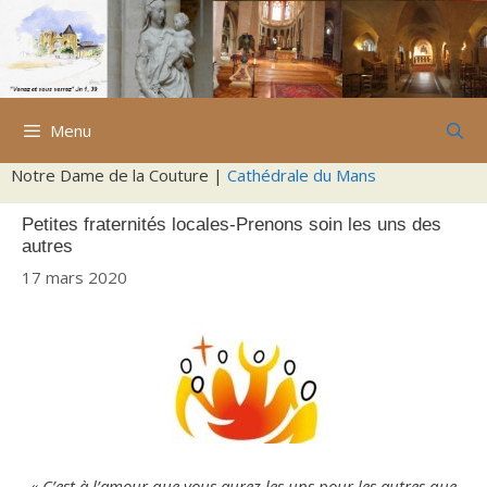
Aller
au
contenu
Menu
Notre Dame de la Couture |
Cathédrale du Mans
Petites fraternités locales-Prenons soin les uns des
autres
17 mars 2020
« C’est à l’amour que vous aurez les uns pour les autres que