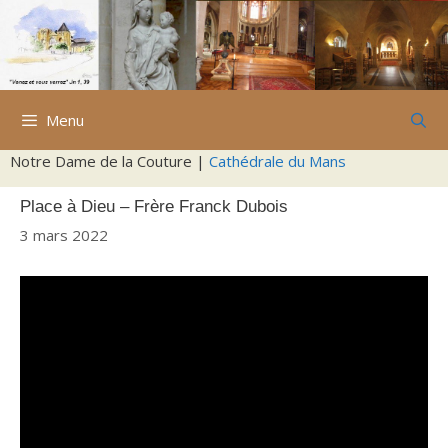
Aller
au
contenu
Menu
Notre Dame de la Couture |
Cathédrale du Mans
Place à Dieu – Frère Franck Dubois
3 mars 2022