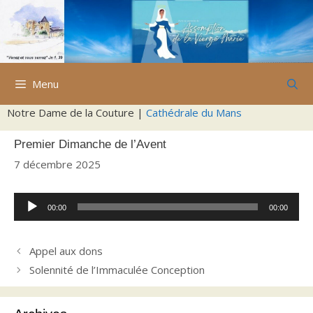
Aller
au
contenu
Menu
Notre Dame de la Couture |
Cathédrale du Mans
Premier Dimanche de l’Avent
7 décembre 2025
Lecteur
00:00
00:00
audio
Appel aux dons
Solennité de l’Immaculée Conception