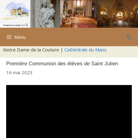
Aller
au
contenu
Menu
Notre Dame de la Couture |
Cathédrale du Mans
Première Communion des élèves de Saint Julien
16 mai 2023