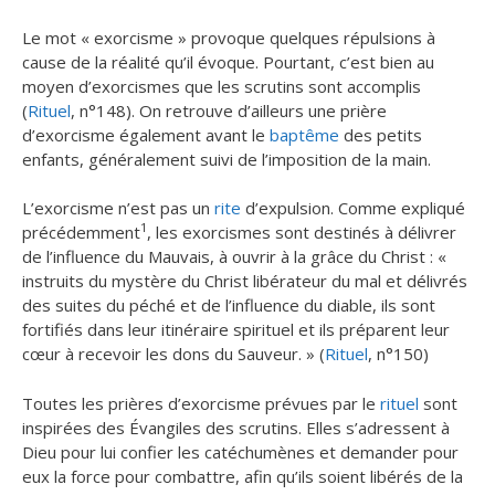
Le mot « exorcisme » provoque quelques répulsions à
cause de la réalité qu’il évoque. Pourtant, c’est bien au
moyen d’exorcismes que les scrutins sont accomplis
(
Rituel
, n°148). On retrouve d’ailleurs une prière
d’exorcisme également avant le
baptême
des petits
enfants, généralement suivi de l’imposition de la main.
L’exorcisme n’est pas un
rite
d’expulsion. Comme expliqué
1
précédemment
, les exorcismes sont destinés à délivrer
de l’influence du Mauvais, à ouvrir à la grâce du Christ : «
instruits du mystère du Christ libérateur du mal et délivrés
des suites du péché et de l’influence du diable, ils sont
fortifiés dans leur itinéraire spirituel et ils préparent leur
cœur à recevoir les dons du Sauveur. » (
Rituel
, n°150)
Toutes les prières d’exorcisme prévues par le
rituel
sont
inspirées des Évangiles des scrutins. Elles s’adressent à
Dieu pour lui confier les catéchumènes et demander pour
eux la force pour combattre, afin qu’ils soient libérés de la