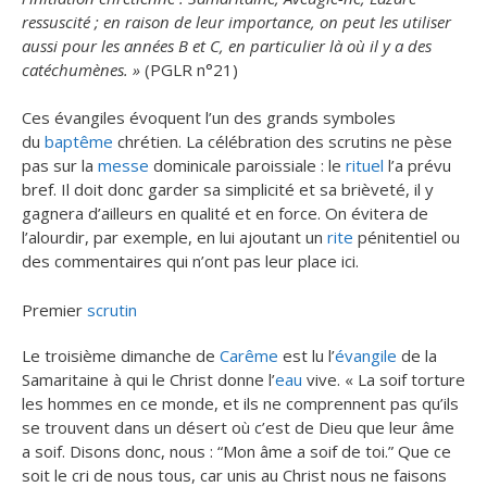
ressuscité ; en raison de leur importance, on peut les utiliser
aussi pour les années B et C, en particulier là où il y a des
catéchumènes. »
(PGLR n°21)
Ces évangiles évoquent l’un des grands symboles
du
baptême
chrétien. La célébration des scrutins ne pèse
pas sur la
messe
dominicale paroissiale : le
rituel
l’a prévu
bref. Il doit donc garder sa simplicité et sa brièveté, il y
gagnera d’ailleurs en qualité et en force. On évitera de
l’alourdir, par exemple, en lui ajoutant un
rite
pénitentiel ou
des commentaires qui n’ont pas leur place ici.
Premier
scrutin
Le troisième dimanche de
Carême
est lu l’
évangile
de la
Samaritaine à qui le Christ donne l’
eau
vive. « La soif torture
les hommes en ce monde, et ils ne comprennent pas qu’ils
se trouvent dans un désert où c’est de Dieu que leur âme
a soif. Disons donc, nous : “Mon âme a soif de toi.” Que ce
soit le cri de nous tous, car unis au Christ nous ne faisons