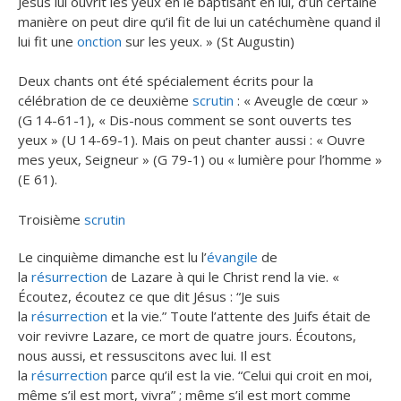
Jésus lui ouvrit les yeux en le baptisant en lui, d’un certaine
manière on peut dire qu’il fit de lui un catéchumène quand il
lui fit une
onction
sur les yeux. » (St Augustin)
Deux chants ont été spécialement écrits pour la
célébration de ce deuxième
scrutin
: « Aveugle de cœur »
(G 14-61-1), « Dis-nous comment se sont ouverts tes
yeux » (U 14-69-1). Mais on peut chanter aussi : « Ouvre
mes yeux, Seigneur » (G 79-1) ou « lumière pour l’homme »
(E 61).
Troisième
scrutin
Le cinquième dimanche est lu l’
évangile
de
la
résurrection
de Lazare à qui le Christ rend la vie. «
Écoutez, écoutez ce que dit Jésus : “Je suis
la
résurrection
et la vie.” Toute l’attente des Juifs était de
voir revivre Lazare, ce mort de quatre jours. Écoutons,
nous aussi, et ressuscitons avec lui. Il est
la
résurrection
parce qu’il est la vie. “Celui qui croit en moi,
même s’il est mort, vivra” ; même s’il est mort comme