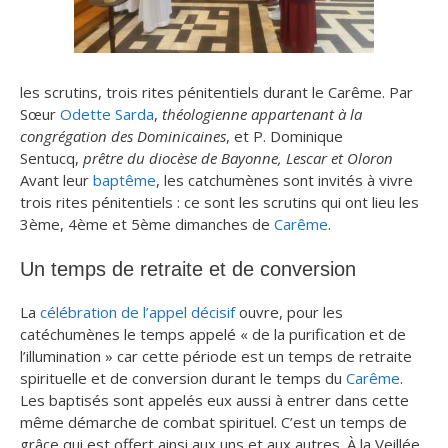
les scrutins, trois rites pénitentiels durant le Carême. Par
Sœur
Odette Sarda
,
théologienne appartenant à la
congrégation des Dominicaines
, et P. Dominique
Sentucq,
prêtre du diocèse de Bayonne, Lescar et Oloron
Avant leur
baptême
, les catchumènes sont invités à vivre
trois rites pénitentiels : ce sont les scrutins qui ont lieu les
3ème, 4ème et 5ème dimanches de
Carême
.
Un temps de retraite et de conversion
La
célébration de l’appel décisif
ouvre, pour les
catéchumènes le temps appelé « de la purification et de
l’illumination » car cette période est un temps de retraite
spirituelle et de conversion durant le temps du
Carême
.
Les baptisés sont appelés eux aussi à entrer dans cette
même démarche de combat spirituel. C’est un temps de
grâce qui est offert ainsi aux uns et aux autres. À la Veillée