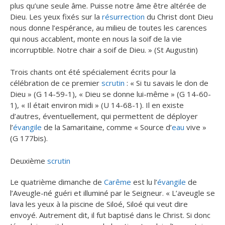
plus qu’une seule âme. Puisse notre âme être altérée de
Dieu. Les yeux fixés sur la
résurrection
du Christ dont Dieu
nous donne l’espérance, au milieu de toutes les carences
qui nous accablent, monte en nous la soif de la vie
incorruptible. Notre chair a soif de Dieu. » (St Augustin)
Trois chants ont été spécialement écrits pour la
célébration de ce premier
scrutin
: « Si tu savais le don de
Dieu » (G 14-59-1), « Dieu se donne lui-même » (G 14-60-
1), « Il était environ midi » (U 14-68-1). Il en existe
d’autres, éventuellement, qui permettent de déployer
l’
évangile
de la Samaritaine, comme « Source d’
eau
vive »
(G 177bis).
Deuxième
scrutin
Le quatrième dimanche de
Carême
est lu l’
évangile
de
l’Aveugle-né guéri et illuminé par le Seigneur. « L’aveugle se
lava les yeux à la piscine de Siloé, Siloé qui veut dire
envoyé. Autrement dit, il fut baptisé dans le Christ. Si donc