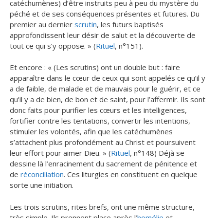
catéchumènes) d’être instruits peu à peu du mystère du
péché et de ses conséquences présentes et futures. Du
premier au dernier
scrutin
, les futurs baptisés
approfondissent leur désir de salut et la découverte de
tout ce qui s’y oppose. » (
Rituel
, n°151).
Et encore : « (Les scrutins) ont un double but : faire
apparaître dans le cœur de ceux qui sont appelés ce qu’il y
a de faible, de malade et de mauvais pour le guérir, et ce
qu’il y a de bien, de bon et de saint, pour l’affermir. Ils sont
donc faits pour purifier les cœurs et les intelligences,
fortifier contre les tentations, convertir les intentions,
stimuler les volontés, afin que les catéchumènes
s’attachent plus profondément au Christ et poursuivent
leur effort pour aimer Dieu. » (
Rituel
, n°148) Déjà se
dessine là l’enracinement du sacrement de pénitence et
de
réconciliation
. Ces liturgies en constituent en quelque
sorte une initiation.
Les trois scrutins, rites brefs, ont une même structure,
très simple. Ils prennent place après l’
homélie
et