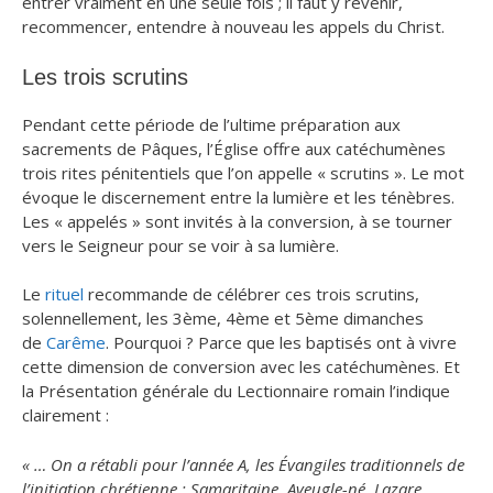
entrer vraiment en une seule fois ; il faut y revenir,
recommencer, entendre à nouveau les appels du Christ.
Les trois scrutins
Pendant cette période de l’ultime préparation aux
sacrements de Pâques, l’Église offre aux catéchumènes
trois rites pénitentiels que l’on appelle « scrutins ». Le mot
évoque le discernement entre la lumière et les ténèbres.
Les « appelés » sont invités à la conversion, à se tourner
vers le Seigneur pour se voir à sa lumière.
Le
rituel
recommande de célébrer ces trois scrutins,
solennellement, les 3ème, 4ème et 5ème dimanches
de
Carême
. Pourquoi ? Parce que les baptisés ont à vivre
cette dimension de conversion avec les catéchumènes. Et
la Présentation générale du Lectionnaire romain l’indique
clairement :
« … On a rétabli pour l’année A, les Évangiles traditionnels de
l’initiation chrétienne : Samaritaine, Aveugle-né, Lazare