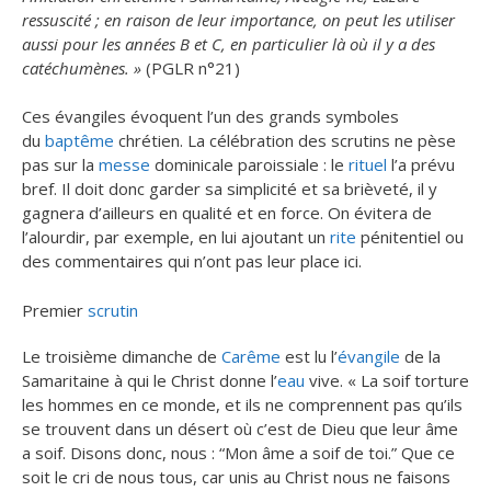
ressuscité ; en raison de leur importance, on peut les utiliser
aussi pour les années B et C, en particulier là où il y a des
catéchumènes. »
(PGLR n°21)
Ces évangiles évoquent l’un des grands symboles
du
baptême
chrétien. La célébration des scrutins ne pèse
pas sur la
messe
dominicale paroissiale : le
rituel
l’a prévu
bref. Il doit donc garder sa simplicité et sa brièveté, il y
gagnera d’ailleurs en qualité et en force. On évitera de
l’alourdir, par exemple, en lui ajoutant un
rite
pénitentiel ou
des commentaires qui n’ont pas leur place ici.
Premier
scrutin
Le troisième dimanche de
Carême
est lu l’
évangile
de la
Samaritaine à qui le Christ donne l’
eau
vive. « La soif torture
les hommes en ce monde, et ils ne comprennent pas qu’ils
se trouvent dans un désert où c’est de Dieu que leur âme
a soif. Disons donc, nous : “Mon âme a soif de toi.” Que ce
soit le cri de nous tous, car unis au Christ nous ne faisons