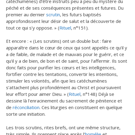
catéchumènes) d’être instruits peu à peu du mystère du
péché et de ses conséquences présentes et futures. Du
premier au dernier
scrutin
, les futurs baptisés
approfondissent leur désir de salut et la découverte de
tout ce qui s’y oppose. » (
Rituel
, n°151).
Et encore : « (Les scrutins) ont un double but : faire
apparaître dans le cœur de ceux qui sont appelés ce qu’il y
a de faible, de malade et de mauvais pour le guérir, et ce
qu’il y a de bien, de bon et de saint, pour l’affermir. Ils sont
donc faits pour purifier les cœurs et les intelligences,
fortifier contre les tentations, convertir les intentions,
stimuler les volontés, afin que les catéchumènes
s’attachent plus profondément au Christ et poursuivent
leur effort pour aimer Dieu. » (
Rituel
, n°148) Déjà se
dessine là l’enracinement du sacrement de pénitence et
de
réconciliation
. Ces liturgies en constituent en quelque
sorte une initiation.
Les trois scrutins, rites brefs, ont une même structure,
très simple. Ils prennent place après l’
homélie
et