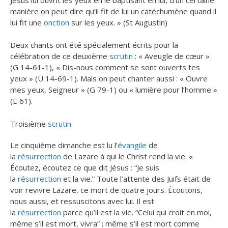
manière on peut dire qu’il fit de lui un catéchumène quand il
lui fit une
onction
sur les yeux. » (St Augustin)
Deux chants ont été spécialement écrits pour la
célébration de ce deuxième
scrutin
: « Aveugle de cœur »
(G 14-61-1), « Dis-nous comment se sont ouverts tes
yeux » (U 14-69-1). Mais on peut chanter aussi : « Ouvre
mes yeux, Seigneur » (G 79-1) ou « lumière pour l’homme »
(E 61).
Troisième
scrutin
Le cinquième dimanche est lu l’
évangile
de
la
résurrection
de Lazare à qui le Christ rend la vie. «
Écoutez, écoutez ce que dit Jésus : “Je suis
la
résurrection
et la vie.” Toute l’attente des Juifs était de
voir revivre Lazare, ce mort de quatre jours. Écoutons,
nous aussi, et ressuscitons avec lui. Il est
la
résurrection
parce qu’il est la vie. “Celui qui croit en moi,
même s’il est mort, vivra” ; même s’il est mort comme