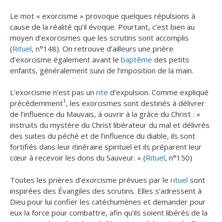
Le mot « exorcisme » provoque quelques répulsions à
cause de la réalité qu’il évoque. Pourtant, c’est bien au
moyen d’exorcismes que les scrutins sont accomplis
(
Rituel
, n°148). On retrouve d’ailleurs une prière
d’exorcisme également avant le
baptême
des petits
enfants, généralement suivi de l’imposition de la main.
L’exorcisme n’est pas un
rite
d’expulsion. Comme expliqué
1
précédemment
, les exorcismes sont destinés à délivrer
de l’influence du Mauvais, à ouvrir à la grâce du Christ : «
instruits du mystère du Christ libérateur du mal et délivrés
des suites du péché et de l’influence du diable, ils sont
fortifiés dans leur itinéraire spirituel et ils préparent leur
cœur à recevoir les dons du Sauveur. » (
Rituel
, n°150)
Toutes les prières d’exorcisme prévues par le
rituel
sont
inspirées des Évangiles des scrutins. Elles s’adressent à
Dieu pour lui confier les catéchumènes et demander pour
eux la force pour combattre, afin qu’ils soient libérés de la