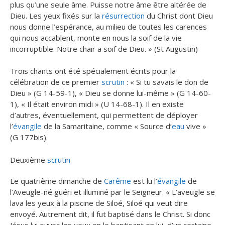
plus qu’une seule âme. Puisse notre âme être altérée de
Dieu. Les yeux fixés sur la
résurrection
du Christ dont Dieu
nous donne l’espérance, au milieu de toutes les carences
qui nous accablent, monte en nous la soif de la vie
incorruptible. Notre chair a soif de Dieu. » (St Augustin)
Trois chants ont été spécialement écrits pour la
célébration de ce premier
scrutin
: « Si tu savais le don de
Dieu » (G 14-59-1), « Dieu se donne lui-même » (G 14-60-
1), « Il était environ midi » (U 14-68-1). Il en existe
d’autres, éventuellement, qui permettent de déployer
l’
évangile
de la Samaritaine, comme « Source d’
eau
vive »
(G 177bis).
Deuxième
scrutin
Le quatrième dimanche de
Carême
est lu l’
évangile
de
l’Aveugle-né guéri et illuminé par le Seigneur. « L’aveugle se
lava les yeux à la piscine de Siloé, Siloé qui veut dire
envoyé. Autrement dit, il fut baptisé dans le Christ. Si donc
Jésus lui ouvrit les yeux en le baptisant en lui, d’un certaine