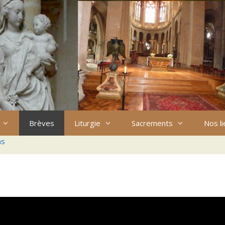
Brèves
Liturgie
Sacrements
Nos l
ns