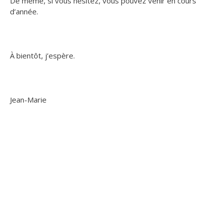
De même, si vous hésitez, vous pouvez venir en cours
d’année.
À bientôt, j’espère.
Jean-Marie