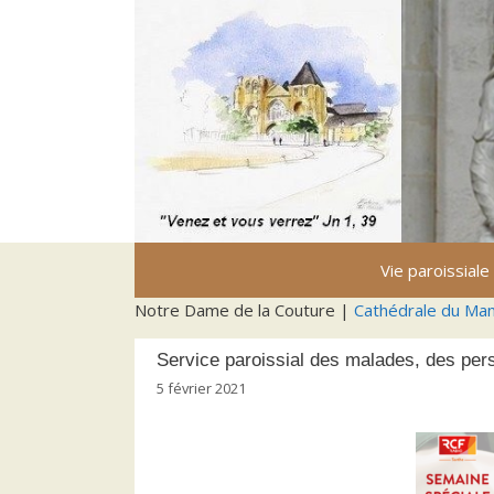
Aller
au
contenu
Vie paroissiale
Notre Dame de la Couture |
Cathédrale du Ma
Service paroissial des malades, des per
5 février 2021