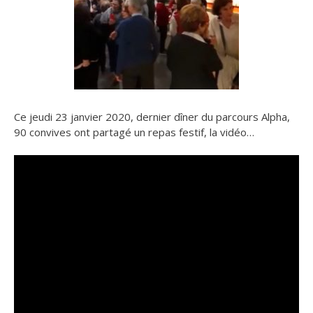
Ce jeudi 23 janvier 2020, dernier dîner du parcours Alpha,
90 convives ont partagé un repas festif, la vidéo…