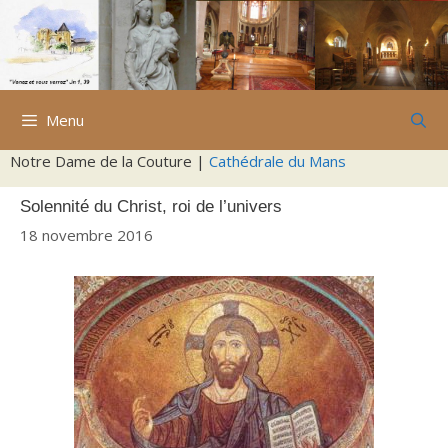
Aller
au
contenu
Menu
Notre Dame de la Couture |
Cathédrale du Mans
Solennité du Christ, roi de l’univers
18 novembre 2016