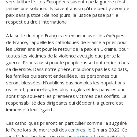
vers la liberté. Les Européens savent que la guerre n’est
jamais une solution. Ils savent aussi qu’il ne peut y avoir de
paix sans justice ; de nos jours, la justice passe par le
respect du droit international.
A la suite du pape François et en union avec les évêques
de France, j’appelle les catholiques de France à prier pour
les Ukrainiens et pour le retour de la paix en Ukraine, pour
toutes les victimes de la violence aveugle que porte la
guerre. Prions aussi pour le peuple russe tout entier, dans
sa diversité. Dans notre prière, n’oublions pas les soldats,
les familles qui seront endeuillées, les personnes qui
seront blessées. N’oublions pas non plus les populations
civiles et, parmi elles, les plus fragiles et les pauvres qui
sont trop souvent les premières victimes des conflits. La
responsabilité des dirigeants qui décident la guerre est
immense à leur égard.
Les catholiques prieront en particulier comme l’a suggéré
le Pape lors du mercredi des
cendres
, le 2 mars 2022. Ce
jour-là, les chrétiens entrent en
carême
et sont invités à