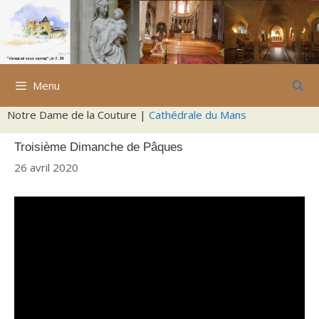
Aller
au
contenu
Menu
Notre Dame de la Couture |
Cathédrale du Mans
Troisième Dimanche de Pâques
26 avril 2020