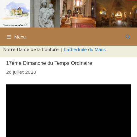
Aller
au
contenu
Menu
Notre Dame de la Couture |
Cathédrale du Mans
17ème Dimanche du Temps Ordinaire
26 juillet 2020