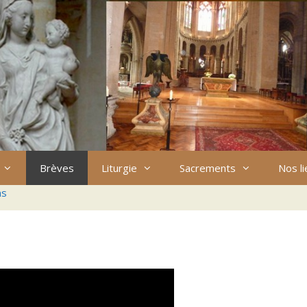
Brèves
Liturgie
Sacrements
Nos l
ns