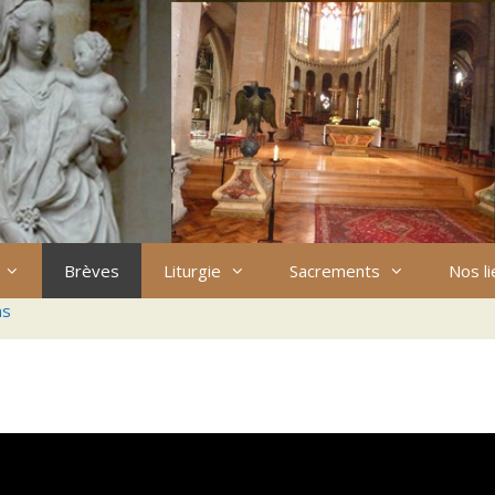
Brèves
Liturgie
Sacrements
Nos l
ns