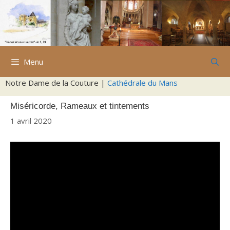
Aller
au
contenu
Menu
Notre Dame de la Couture |
Cathédrale du Mans
Miséricorde, Rameaux et tintements
1 avril 2020