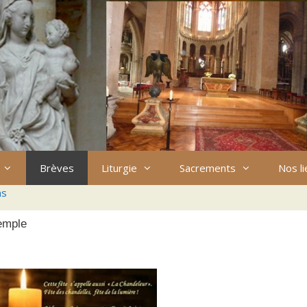
Brèves
Liturgie
Sacrements
Nos l
ns
temple