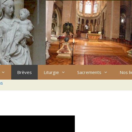
Brèves
Liturgie
Sacrements
Nos l
ns