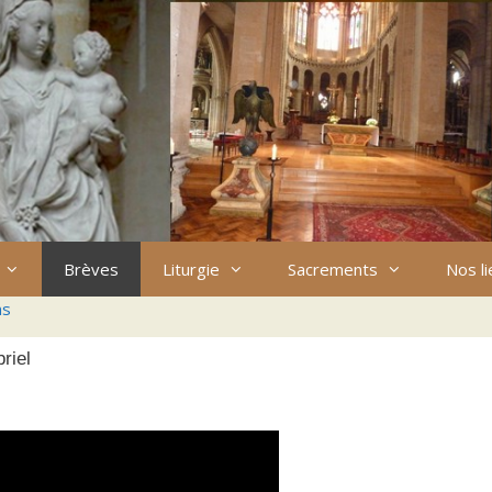
Brèves
Liturgie
Sacrements
Nos l
ns
riel