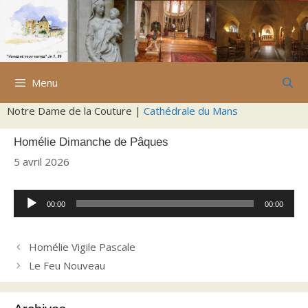
Aller
au
contenu
Menu
Notre Dame de la Couture |
Cathédrale du Mans
Homélie Dimanche de Pâques
5 avril 2026
Lecteur
00:00
00:00
audio
Homélie Vigile Pascale
Le Feu Nouveau