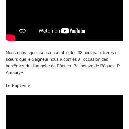
Nous nous réjouissons ensemble des 33 nouveaux frères et
sœurs que le Seigneur nous a confiés à l’occasion des
baptêmes du dimanche de Pâques.
Bel octave de Pâques.
P.
Amaury+
Le Baptême