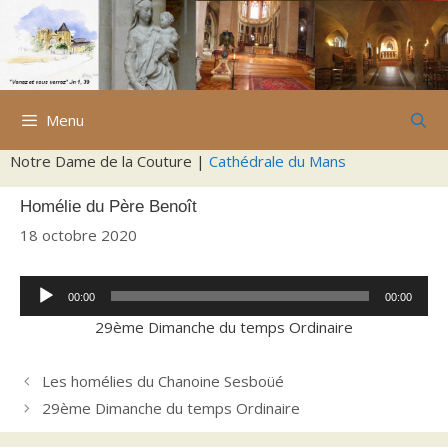
Aller
au
contenu
Menu
Notre Dame de la Couture |
Cathédrale du Mans
Homélie du Père Benoît
18 octobre 2020
Lecteur
00:00
00:00
audio
29ème Dimanche du temps Ordinaire
Les homélies du Chanoine Sesboüé
29ème Dimanche du temps Ordinaire