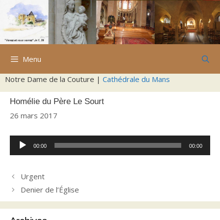
Aller
au
contenu
Menu
Notre Dame de la Couture |
Cathédrale du Mans
Homélie du Père Le Sourt
26 mars 2017
Lecteur
00:00
00:00
audio
Urgent
Denier de l’Église