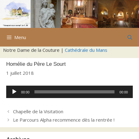
Aller
au
contenu
Menu
Notre Dame de la Couture |
Cathédrale du Mans
Homélie du Père Le Sourt
1 juillet 2018
Lecteur
00:00
00:00
audio
Chapelle de la Visitation
Le Parcours Alpha recommence dès la rentrée !