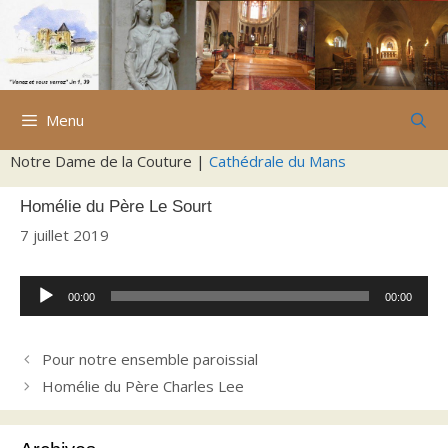
Aller
au
contenu
Menu
Notre Dame de la Couture |
Cathédrale du Mans
Homélie du Père Le Sourt
7 juillet 2019
Lecteur
00:00
00:00
audio
Pour notre ensemble paroissial
Homélie du Père Charles Lee