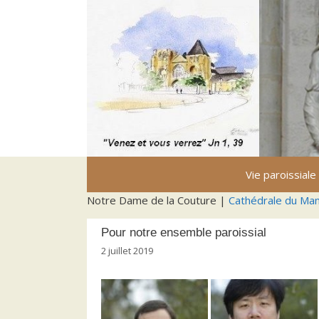
Aller
au
contenu
Vie paroissiale
Notre Dame de la Couture |
Cathédrale du Ma
Pour notre ensemble paroissial
2 juillet 2019