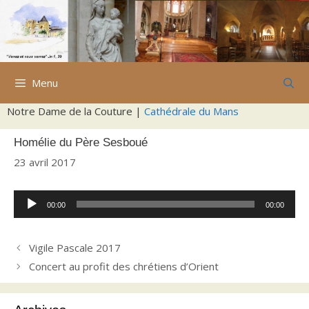
Aller
au
contenu
Menu
Notre Dame de la Couture |
Cathédrale du Mans
Homélie du Père Sesboué
23 avril 2017
Lecteur
00:00
00:00
audio
Vigile Pascale 2017
Concert au profit des chrétiens d’Orient