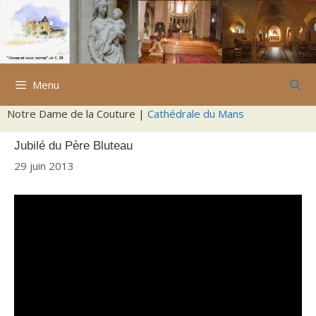
Aller
au
contenu
Menu
Notre Dame de la Couture |
Cathédrale du Mans
Jubilé du Père Bluteau
29 juin 2013