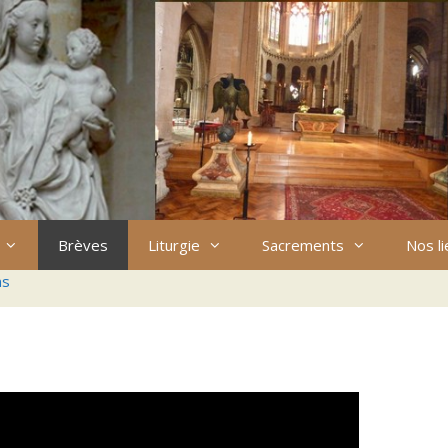
Brèves
Liturgie
Sacrements
Nos l
ns