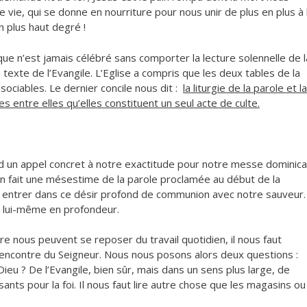
 vie, qui se donne en nourriture pour nous unir de plus en plus à l
n plus haut degré !
que n’est jamais célébré sans comporter la lecture solennelle de l
 texte de l’Evangile. L’Eglise a compris que les deux tables de la
ssociables. Le dernier concile nous dit :
la liturgie de la parole et la
es entre elles qu’elles constituent un seul acte de culte.
d un appel concret à notre exactitude pour notre messe dominica
n fait une mésestime de la parole proclamée au début de la
n et entrer dans ce désir profond de communion avec notre sauveur.
er lui-même en profondeur.
 nous peuvent se reposer du travail quotidien, il nous faut
 rencontre du Seigneur. Nous nous posons alors deux questions :
ieu ? De l’Evangile, bien sûr, mais dans un sens plus large, de
ssants pour la foi. Il nous faut lire autre chose que les magasins ou