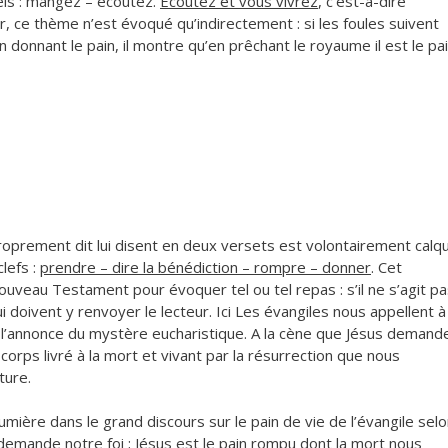
els : mangez – écoutez.
Ecoutez et vous vivrez
, c’est-à-dire
r, ce thème n’est évoqué qu’indirectement : si les foules suivent
n donnant le pain, il montre qu’en prêchant le royaume il est le pa
proprement dit lui disent en deux versets est volontairement calq
clefs :
prendre – dire la bénédiction – rompre – donner
. Cet
uveau Testament pour évoquer tel ou tel repas : s’il ne s’agit p
ui doivent y renvoyer le lecteur. Ici Les évangiles nous appellent à
e, l’annonce du mystère eucharistique. A la cène que Jésus demand
e corps livré à la mort et vivant par la résurrection que nous
ture.
ière dans le grand discours sur le pain de vie de l’évangile sel
ui demande notre foi ; Jésus est le pain rompu dont la mort nous