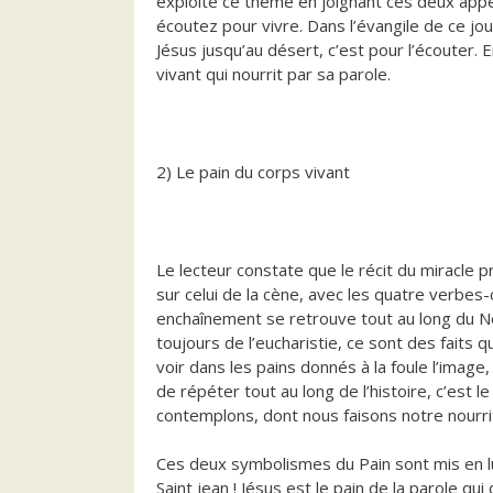
exploite ce thème en joignant ces deux app
écoutez pour vivre. Dans l’évangile de ce jou
Jésus jusqu’au désert, c’est pour l’écouter. E
vivant qui nourrit par sa parole.
2) Le pain du corps vivant
Le lecteur constate que le récit du miracle 
sur celui de la cène, avec les quatre verbes-
enchaînement se retrouve tout au long du No
toujours de l’eucharistie, ce sont des faits q
voir dans les pains donnés à la foule l’imag
de répéter tout au long de l’histoire, c’est l
contemplons, dont nous faisons notre nourri
Ces deux symbolismes du Pain sont mis en lum
Saint jean ! Jésus est le pain de la parole q