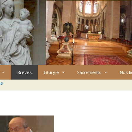
Brèves
Liturgie
Sacrements
Nos l
ns