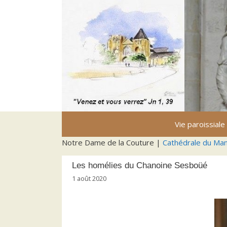
Aller
au
contenu
Vie paroissiale
Notre Dame de la Couture |
Cathédrale du Ma
Les homélies du Chanoine Sesboüé
1 août 2020